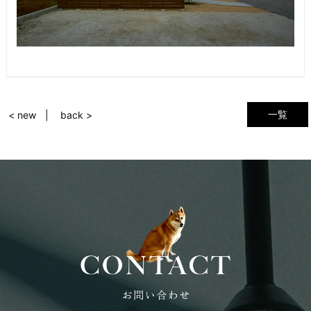
一覧
< new
back >