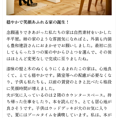
穏やかで笑顔あふれる家の誕生！
念願通りできあがった私たちの家は自然素材をいかした
半平屋。姉の家のような雰囲気になればと、外装も内装
も豊和建設さんにおまかせでお願いしました。最初に出
してもらった３つの案の中からひとつを選んで、その後
はほとんど変更なしで完成に至りましたね。
漆喰の壁と木のぬくもりにくるまれたこの家は、心地良
くて、とても穏やかです。隣室等への配慮が必要なくな
り、子供も私たちも、以前の賃貸のときと比べたら格段
に笑顔時間が増えました。
夫が気に入っているのは２階のカウンタースペース。持
ち帰った仕事をしたり、本を読んだり、とても居心地が
良さそうです。子供はウッドデッキが大のお気に入り
で、夏にはプールタイムを満喫しています。私は、本が