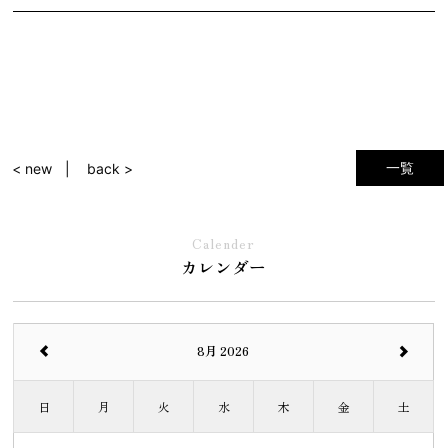
一覧
< new
back >
Calender
カレンダー
8月 2026
日
月
火
水
木
金
土