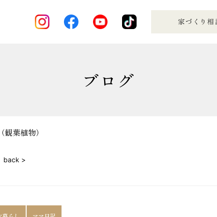
ブログ
（観葉植物）
back >
な暮らし
ママ日記