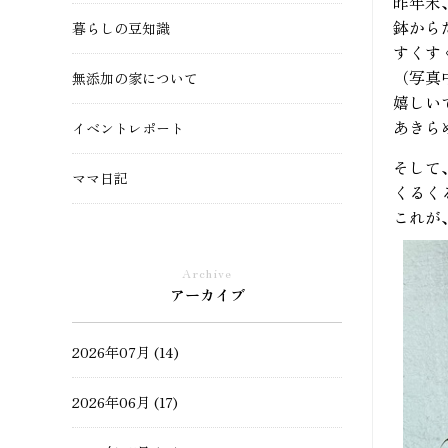
昨年末
鉢から
暮らしの豆知識
すくす
（写真
無添加の家について
嬉しい
あきら
イベントレポート
そして
ママ日記
くるく
これが
現場レポート
Archive
土地・不動産情報
アーカイブ
モデルハウスができるまで
2026年07月 (14)
ペットと暮らす家
2026年06月 (17)
薪ストーブ・ペレットストーブ