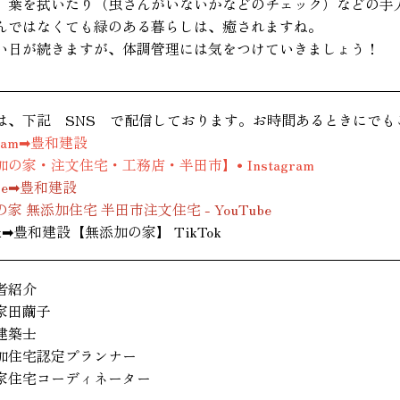
、葉を拭いたり（虫さんがいないかなどのチェック）などの手
んではなくても緑のある暮らしは、癒されますね。
い日が続きますが、体調管理には気をつけていきましょう！
は、下記 SNS で配信しております。お時間あるときにでも
ram➡
豊和建設
の家・注文住宅・工務店・半田市】• Instagram
be➡
豊和建設
家 無添加住宅 半田市注文住宅 - YouTube
k➡
豊和建設【無添加の家】 TikTok
者紹介
家田繭子
建築士
加住宅認定プランナー
家住宅コーディネーター