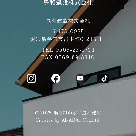
豊和建設株式会社
〒475-0925
愛知県半田市宮本町6-215-11
TEL
0569-23-1734
FAX 0569-89-8110
© 2025 無添加の家／豊和建設
Created by
ABABAI
Co.,Ltd.